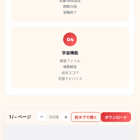
音量/録音設定
問題内容
受験完了
04
学習機能
録音ファイル
模範解答
採点スコア
学習アドバイス
−
＋
1
/
–
ページ
100%
別タブで開く
ダウンロード